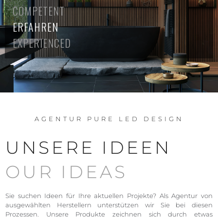
COMPETENT
ERFAHREN
EXPERIENCED
AGENTUR PURE LED DESIGN
UNSERE IDEEN
OUR IDEAS
Sie suchen Ideen für Ihre aktuellen Projekte? Als Agentur von
ausgewählten Herstellern unterstützen wir Sie bei diesen
Prozessen. Unsere Produkte zeichnen sich durch etwas