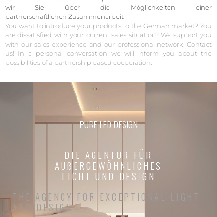
wir Sie über die Möglichkeiten einer
partnerschaftlichen Zusammenarbeit.
You want to introduce your products to the German market? You
are dissatisfied with your current sales situation? We support you
with our sales experience and our professional network. Contact
us! In a personal conversation we will inform you about the
possibilities of a partnership based cooperation.
PURE LED DESIGN
DIE AGENTUR FÜR
AUßERGEWÖHNLICHES
LICHT UND DESIGN
THE AGENCY FOR EXCEPTIONAL LIGHT
AND DESIGN