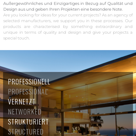
Außergewöhnliches und Einzigartiges in Bezug auf Qualität und
Design aus und geben Ihren Projekten eine besondere Note.
Are you looking for ideas for your current projects? As an agency of
selected manufacturers, we support you in these processes. Our
products are characterised by something extraordinary and
unique in terms of quality and design and give your projects a
special touch.
PROFESSIONELL
PROFESSIONAL
VERNETZT
NETWORKED
STRUKTURIERT
STRUCTURED