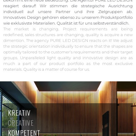
reagiert darauf! Wir stimmen die strategische Ausrichtung
individuell auf unsere Partner und ihre Zielgruppen ab.
Innovatives Design gehören ebenso zu unserem Produktportfolio
wie exklusivste Materialien. Qualität ist für uns selbstverständlich.
The market is changing. Project requirements are being
redefined, sales structures are changing, quality is acquire a new
dimention. The agency PURE LED DESIGN reacts on it! We adjust
the strategic orientation individually to ensure that the shapes are
optimally tailored to the customer‘s requirements and their target
groups. Unparalleled light quality and innovative design are as
much a part of our product portfolio as the most exclusive
materials. Quality is a matter of course for us.
KREATIV
CREATIVE
KOMPETENT